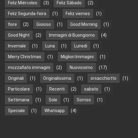
Feliz Miércoles
(3)
Feliz Sábado
(2)
Feliz Segunda-feira
(1)
Feliz viernes
(1)
fiore
(2)
Gioioso
(1)
Good Morning
(1)
Good Night
(2)
Immagini di Buongiorno
(4)
Invernale
(1)
Luna
(1)
Lunedi
(1)
Merry Christmas
(1)
Migliori Immagini
(1)
mozzafiato immagini
(2)
Nuovissimo
(17)
Originali
(1)
Originalissima
(1)
orsacchiotto
(1)
Particolare
(1)
Recenti
(2)
sabato
(1)
Settimana
(1)
Sole
(1)
Sorriso
(1)
Speciale
(1)
Whatsapp
(4)