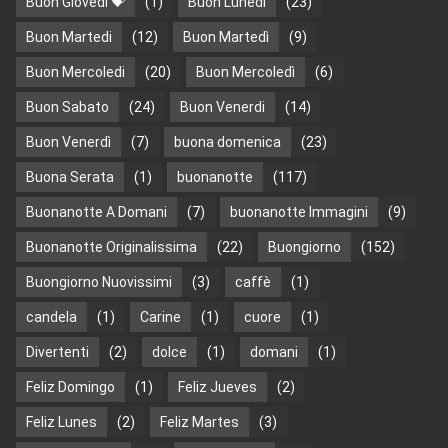
Buon Giovedi 💝
(1)
Buon Lunedì
(23)
Buon Martedi
(12)
Buon Martedì
(9)
Buon Mercoledi
(20)
Buon Mercoledì
(6)
Buon Sabato
(24)
Buon Venerdi
(14)
Buon Venerdì
(7)
buona domenica
(23)
Buona Serata
(1)
buonanotte
(117)
Buonanotte A Domani
(7)
buonanotte Immagini
(9)
Buonanotte Originalissima
(22)
Buongiorno
(152)
Buongiorno Nuovissimi
(3)
caffè
(1)
candela
(1)
Carine
(1)
cuore
(1)
Divertenti
(2)
dolce
(1)
domani
(1)
Feliz Domingo
(1)
Feliz Jueves
(2)
Feliz Lunes
(2)
Feliz Martes
(3)