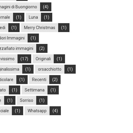
agini di Buongiorno
(4)
ernale
(1)
Luna
(1)
edi
(1)
Merry Christmas
(1)
liori Immagini
(1)
zafiato immagini
(2)
vissimo
(17)
Originali
(1)
ginalissima
(1)
orsacchiotto
(1)
ticolare
(1)
Recenti
(2)
ato
(1)
Settimana
(1)
e
(1)
Sorriso
(1)
ciale
(1)
Whatsapp
(4)