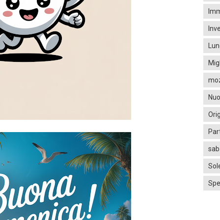
Imm
Inv
Lun
Mig
moz
Nuo
Ori
Par
sab
Sol
Spe