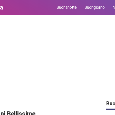
ma
Buonanotte
Buongiorno
N
Buo
i Bellissime