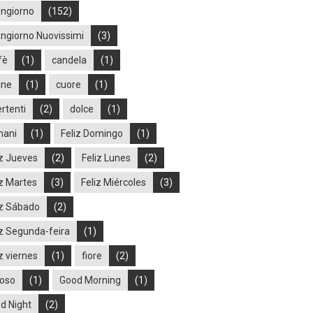
ngiorno
(152)
ngiorno Nuovissimi
(3)
fè
(1)
candela
(1)
ine
(1)
cuore
(1)
ertenti
(2)
dolce
(1)
ani
(1)
Feliz Domingo
(1)
iz Jueves
(2)
Feliz Lunes
(2)
iz Martes
(3)
Feliz Miércoles
(3)
iz Sábado
(2)
iz Segunda-feira
(1)
z viernes
(1)
fiore
(2)
ioso
(1)
Good Morning
(1)
d Night
(2)