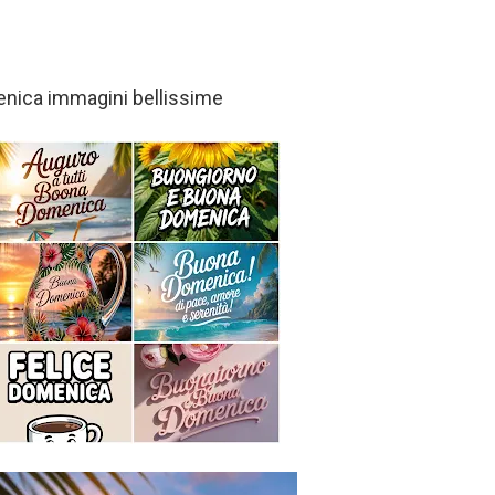
nica immagini bellissime