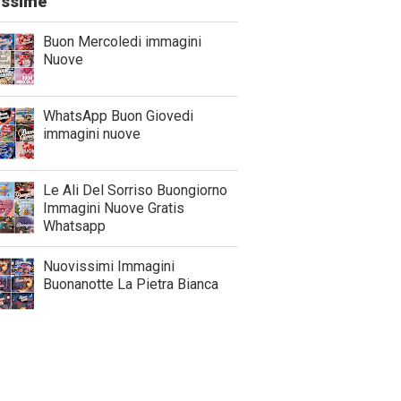
lissime
Buon Mercoledi immagini
Nuove
WhatsApp Buon Giovedi
immagini nuove
Le Ali Del Sorriso Buongiorno
Immagini Nuove Gratis
Whatsapp
Nuovissimi Immagini
Buonanotte La Pietra Bianca