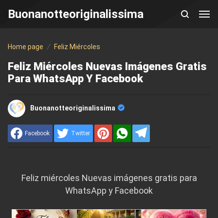
Buonanotteoriginalissima
Home page
Feliz Miércoles
Feliz Miércoles Nuevas Imágenes Gratis
Para WhatsApp Y Facebook
Buonanotteoriginalissima
Facebook
Twitter
Feliz miércoles Nuevas imágenes gratis para
WhatsApp y Facebook