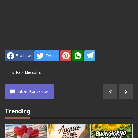
Facebook
Twitter
Tags:
Feliz Miércoles
Lihat
Komentar
Trending