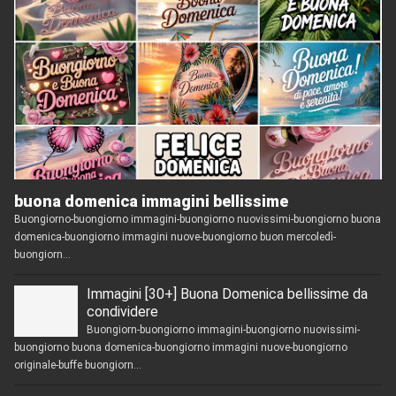
buona domenica immagini bellissime
Buongiorno-buongiorno immagini-buongiorno nuovissimi-buongiorno buona
domenica-buongiorno immagini nuove-buongiorno buon mercoledì-
buongiorn...
Immagini [30+] Buona Domenica bellissime da
condividere
Buongiorn-buongiorno immagini-buongiorno nuovissimi-
buongiorno buona domenica-buongiorno immagini nuove-buongiorno
originale-buffe buongiorn...