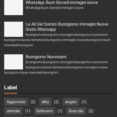
WhatsApp Buon Giovedi immagini nuove
WhatsApp Buon Giovedi immagini nuove
Le Ali Del Sorriso Buongiorno Immagini Nuove
Gratis Whatsapp
Buongiorno-buongiorno immagini-buongiorno nuovissimi-
buongiorno buona domenica-buongiorno immagini nuove-buongiorno buon
mercoledì-buongiorn...
Buongiorno Nuovissimi
Buongiorno-buongiorno immagini-buongiorno nuovissimi-
buongiorno buona domenica-buongiorno immagini nuove-
buongiorno buon mercoledì-buongiorn...
Label
Aggiornate
(2)
alba
(2)
angelo
(1)
animale
(1)
Bellissimi
(1)
Buen dia
(2)