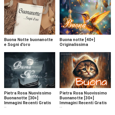
Buona Notte buonanotte
Buona notte [40+]
e Sogni d'oro
Originalissima
Pietra Rosa Nuovissimo
Pietra Rosa Nuovissimo
Buonanotte [30+]
Buonanotte [30+]
Immagini Recenti Gratis
Immagini Recenti Gratis
Per Whatsapp
Per Whatsapp