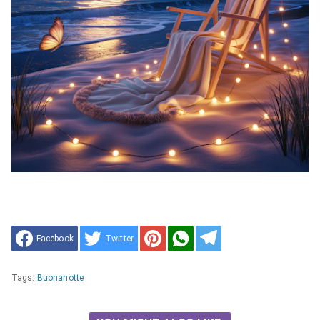
Facebook
Twitter
Tags:
Buonanotte