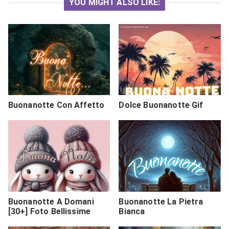
YOU MIGHT ALSO LIKE:
Buonanotte Con Affetto
Dolce Buonanotte Gif
Buonanotte A Domani
Buonanotte La Pietra
[30+] Foto Bellissime
Bianca