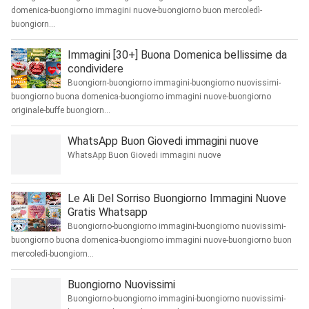
domenica-buongiorno immagini nuove-buongiorno buon mercoledì-
buongiorn...
Immagini [30+] Buona Domenica bellissime da
condividere
Buongiorn-buongiorno immagini-buongiorno nuovissimi-
buongiorno buona domenica-buongiorno immagini nuove-buongiorno
originale-buffe buongiorn...
WhatsApp Buon Giovedi immagini nuove
WhatsApp Buon Giovedi immagini nuove
Le Ali Del Sorriso Buongiorno Immagini Nuove
Gratis Whatsapp
Buongiorno-buongiorno immagini-buongiorno nuovissimi-
buongiorno buona domenica-buongiorno immagini nuove-buongiorno buon
mercoledì-buongiorn...
Buongiorno Nuovissimi
Buongiorno-buongiorno immagini-buongiorno nuovissimi-