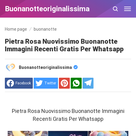
Buonanotteoriginalissima
Home page
buonanotte
Pietra Rosa Nuovissimo Buonanotte
Immagini Recenti Gratis Per Whatsapp
Buonanotteoriginalissima
Facebook
Twitter
Pietra Rosa Nuovissimo Buonanotte Immagini
Recenti Gratis Per Whatsapp