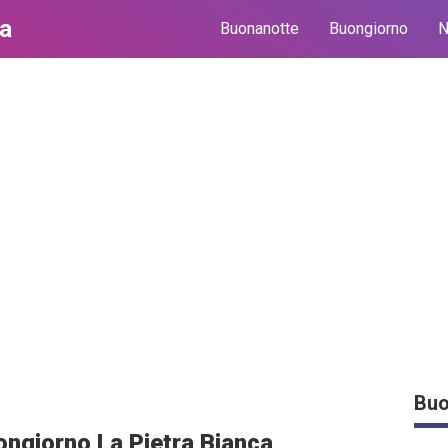
ma
Buonanotte
Buongiorno
N
Buo
ngiorno La Pietra Bianca