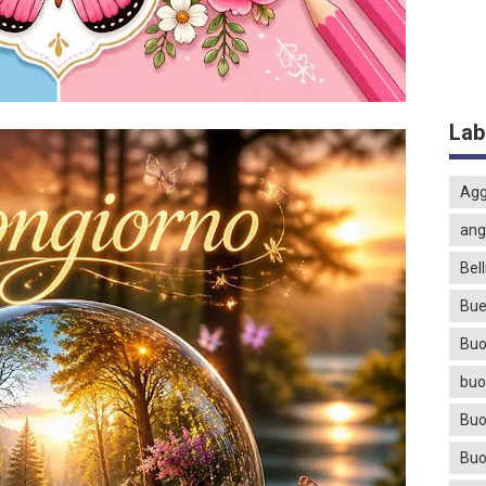
Lab
Agg
ang
Bell
Bue
Buo
buo
Buo
Buo