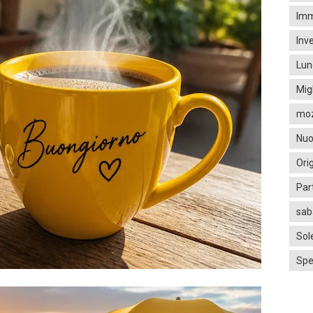
Imm
Inv
Lun
Mig
moz
Nuo
Ori
Par
sab
Sol
Spe