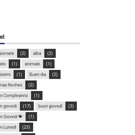
el
iornate
(2)
alba
(2)
elo
(1)
animale
(1)
issimi
(1)
Buen dia
(2)
nas Noches
(2)
n Compleanno
(1)
n giovedi
(17)
buon giovedì
(3)
n Giovedi 💝
(1)
n Lunedì
(23)