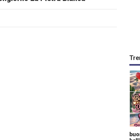
Tre
buo