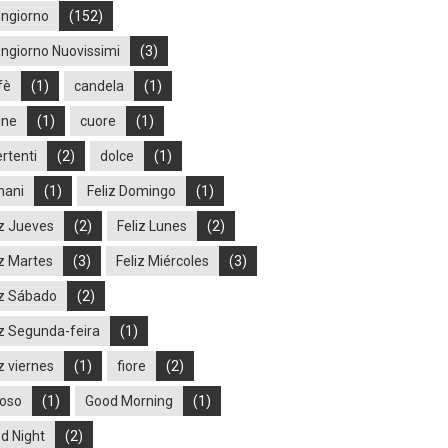
ngiorno
(152)
ngiorno Nuovissimi
(3)
fè
(1)
candela
(1)
ine
(1)
cuore
(1)
ertenti
(2)
dolce
(1)
ani
(1)
Feliz Domingo
(1)
iz Jueves
(2)
Feliz Lunes
(2)
iz Martes
(3)
Feliz Miércoles
(3)
iz Sábado
(2)
iz Segunda-feira
(1)
z viernes
(1)
fiore
(2)
ioso
(1)
Good Morning
(1)
d Night
(2)