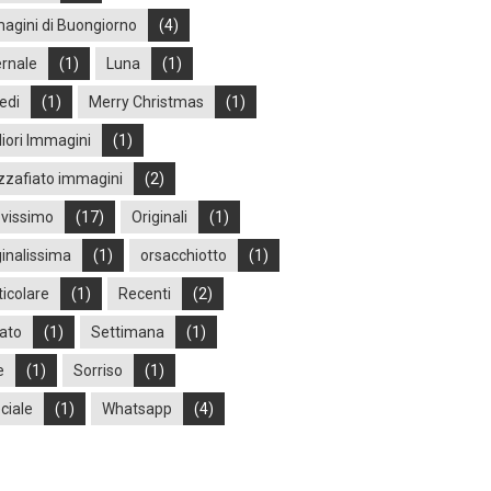
agini di Buongiorno
(4)
ernale
(1)
Luna
(1)
edi
(1)
Merry Christmas
(1)
liori Immagini
(1)
zafiato immagini
(2)
vissimo
(17)
Originali
(1)
ginalissima
(1)
orsacchiotto
(1)
ticolare
(1)
Recenti
(2)
ato
(1)
Settimana
(1)
e
(1)
Sorriso
(1)
ciale
(1)
Whatsapp
(4)