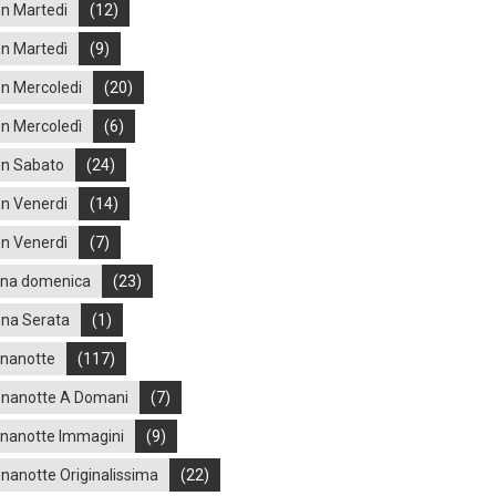
n Martedi
(12)
n Martedì
(9)
n Mercoledi
(20)
n Mercoledì
(6)
n Sabato
(24)
n Venerdi
(14)
n Venerdì
(7)
na domenica
(23)
na Serata
(1)
nanotte
(117)
nanotte A Domani
(7)
nanotte Immagini
(9)
nanotte Originalissima
(22)