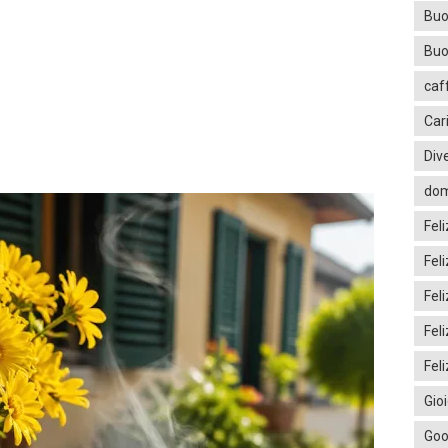
Buo
Buo
caf
Car
Div
dom
Fel
Fel
Fel
Fel
Feli
Gio
Goo