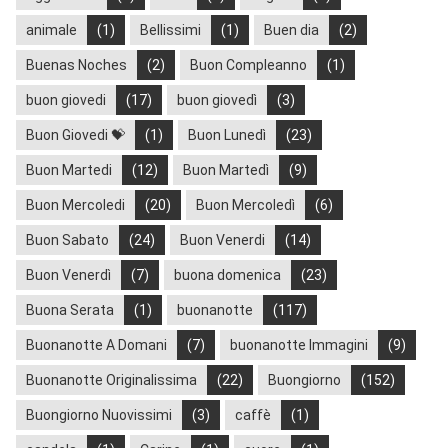
animale
(1)
Bellissimi
(1)
Buen dia
(2)
Buenas Noches
(2)
Buon Compleanno
(1)
buon giovedi
(17)
buon giovedì
(3)
Buon Giovedi 💝
(1)
Buon Lunedì
(23)
Buon Martedi
(12)
Buon Martedì
(9)
Buon Mercoledi
(20)
Buon Mercoledì
(6)
Buon Sabato
(24)
Buon Venerdi
(14)
Buon Venerdì
(7)
buona domenica
(23)
Buona Serata
(1)
buonanotte
(117)
Buonanotte A Domani
(7)
buonanotte Immagini
(9)
Buonanotte Originalissima
(22)
Buongiorno
(152)
Buongiorno Nuovissimi
(3)
caffè
(1)