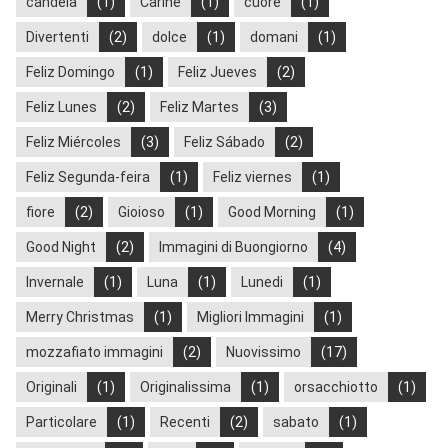
candela
(1)
Carine
(1)
cuore
(1)
Divertenti
(2)
dolce
(1)
domani
(1)
Feliz Domingo
(1)
Feliz Jueves
(2)
Feliz Lunes
(2)
Feliz Martes
(3)
Feliz Miércoles
(3)
Feliz Sábado
(2)
Feliz Segunda-feira
(1)
Feliz viernes
(1)
fiore
(2)
Gioioso
(1)
Good Morning
(1)
Good Night
(2)
Immagini di Buongiorno
(4)
Invernale
(1)
Luna
(1)
Lunedi
(1)
Merry Christmas
(1)
Migliori Immagini
(1)
mozzafiato immagini
(2)
Nuovissimo
(17)
Originali
(1)
Originalissima
(1)
orsacchiotto
(1)
Particolare
(1)
Recenti
(2)
sabato
(1)