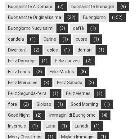
Buonanotte A Domani
(7)
buonanotte Immagini
(9)
Buonanotte Originalissima
(22)
Buongiorno
(152)
Buongiorno Nuovissimi
(3)
caffè
(1)
candela
(1)
Carine
(1)
cuore
(1)
Divertenti
(2)
dolce
(1)
domani
(1)
Feliz Domingo
(1)
Feliz Jueves
(2)
Feliz Lunes
(2)
Feliz Martes
(3)
Feliz Miércoles
(3)
Feliz Sábado
(2)
Feliz Segunda-feira
(1)
Feliz viernes
(1)
fiore
(2)
Gioioso
(1)
Good Morning
(1)
Good Night
(2)
Immagini di Buongiorno
(4)
Invernale
(1)
Luna
(1)
Lunedi
(1)
Merry Christmas
(1)
Migliori Immagini
(1)