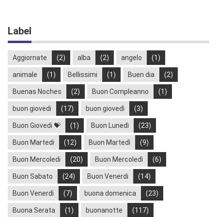
Label
Aggiornate
(2)
alba
(2)
angelo
(1)
animale
(1)
Bellissimi
(1)
Buen dia
(2)
Buenas Noches
(2)
Buon Compleanno
(1)
buon giovedi
(17)
buon giovedì
(3)
Buon Giovedi 💝
(1)
Buon Lunedì
(23)
Buon Martedi
(12)
Buon Martedì
(9)
Buon Mercoledi
(20)
Buon Mercoledì
(6)
Buon Sabato
(24)
Buon Venerdi
(14)
Buon Venerdì
(7)
buona domenica
(23)
Buona Serata
(1)
buonanotte
(117)