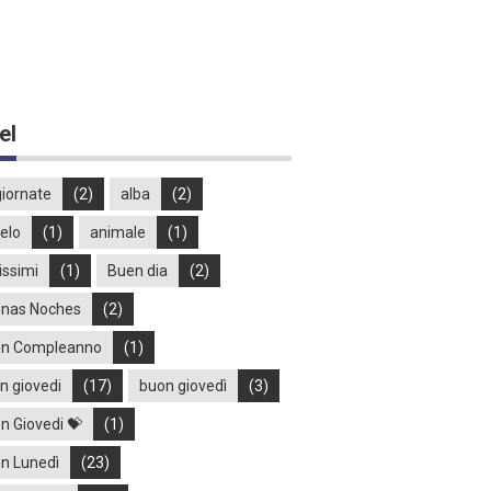
el
iornate
(2)
alba
(2)
elo
(1)
animale
(1)
issimi
(1)
Buen dia
(2)
nas Noches
(2)
n Compleanno
(1)
n giovedi
(17)
buon giovedì
(3)
n Giovedi 💝
(1)
n Lunedì
(23)