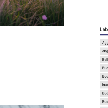
Lab
Agg
ang
Bell
Bue
Buo
buo
Buo
Buo