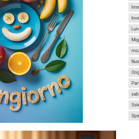
Imm
Inv
Lun
Mig
moz
Nuo
Ori
Par
sab
Sol
Spe