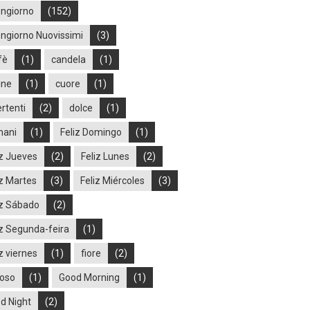
ngiorno
(152)
ngiorno Nuovissimi
(3)
fè
(1)
candela
(1)
ine
(1)
cuore
(1)
ertenti
(2)
dolce
(1)
ani
(1)
Feliz Domingo
(1)
iz Jueves
(2)
Feliz Lunes
(2)
iz Martes
(3)
Feliz Miércoles
(3)
iz Sábado
(2)
iz Segunda-feira
(1)
z viernes
(1)
fiore
(2)
ioso
(1)
Good Morning
(1)
d Night
(2)