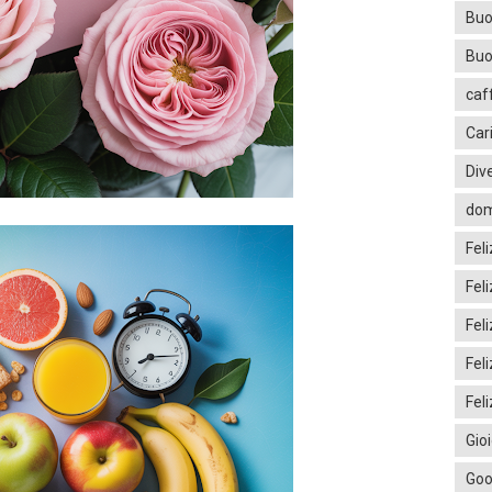
Buo
Buo
caf
Car
Div
dom
Fel
Fel
Fel
Fel
Feli
Gio
Goo