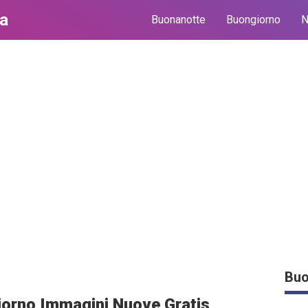
ma
Buonanotte
Buongiorno
N
Buo
giorno Immagini Nuove Gratis