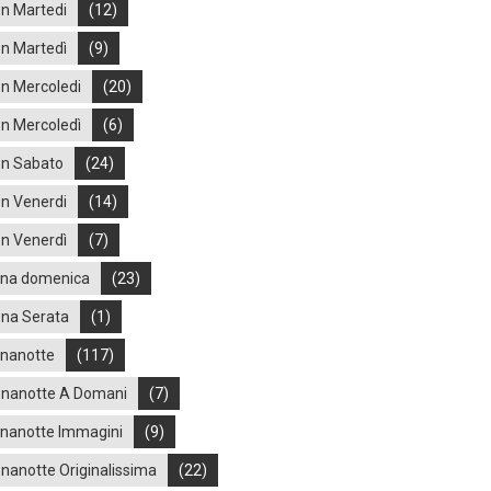
n Martedi
(12)
n Martedì
(9)
n Mercoledi
(20)
n Mercoledì
(6)
n Sabato
(24)
n Venerdi
(14)
n Venerdì
(7)
na domenica
(23)
na Serata
(1)
nanotte
(117)
nanotte A Domani
(7)
nanotte Immagini
(9)
nanotte Originalissima
(22)