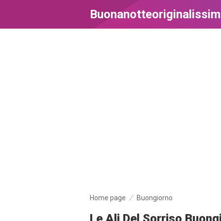
Buonanotteoriginalissi
Home page
Buongiorno
Le Ali Del Sorriso Buon