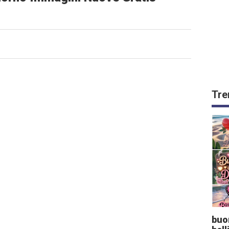
Tre
buo