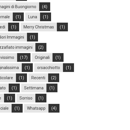
agini di Buongiorno
(4)
ernale
(1)
Luna
(1)
edi
(1)
Merry Christmas
(1)
liori Immagini
(1)
zafiato immagini
(2)
vissimo
(17)
Originali
(1)
ginalissima
(1)
orsacchiotto
(1)
ticolare
(1)
Recenti
(2)
ato
(1)
Settimana
(1)
e
(1)
Sorriso
(1)
ciale
(1)
Whatsapp
(4)