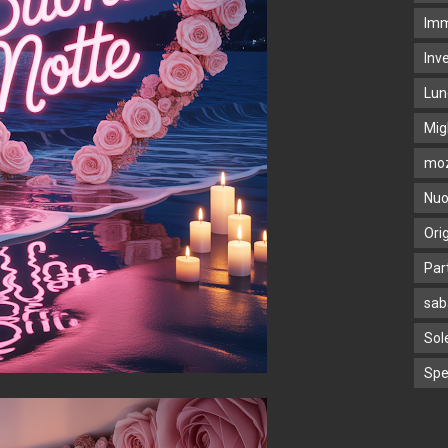
Imm
Inv
Lun
Mig
moz
Nuo
Ori
Par
sab
Sol
Spe