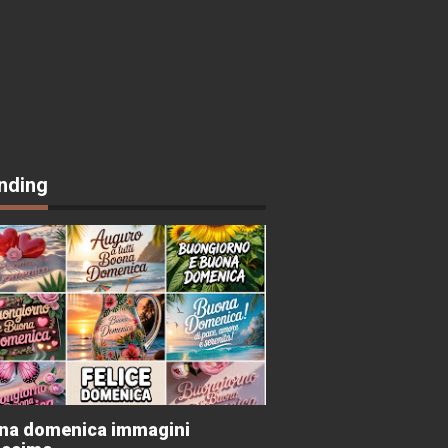
nding
na domenica immagini