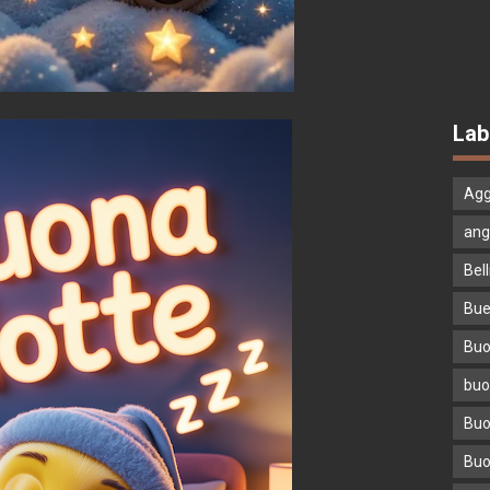
Lab
Agg
ang
Bell
Bue
Buo
buo
Buo
Buo