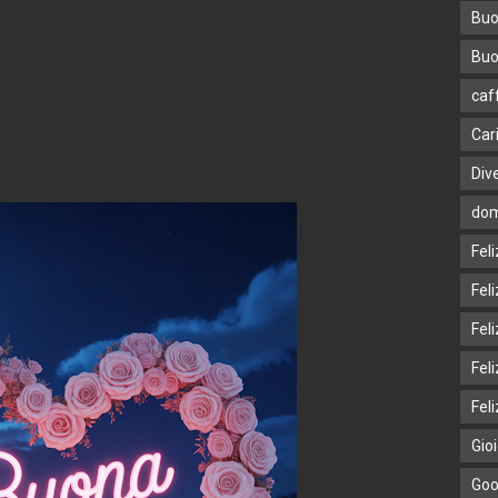
Buo
Buo
caf
Car
Div
dom
Fel
Fel
Fel
Fel
Feli
Gio
Goo