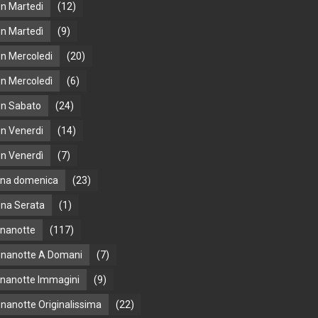
n Martedi
(12)
n Martedì
(9)
n Mercoledi
(20)
n Mercoledì
(6)
n Sabato
(24)
n Venerdi
(14)
n Venerdì
(7)
na domenica
(23)
na Serata
(1)
nanotte
(117)
nanotte A Domani
(7)
nanotte Immagini
(9)
nanotte Originalissima
(22)