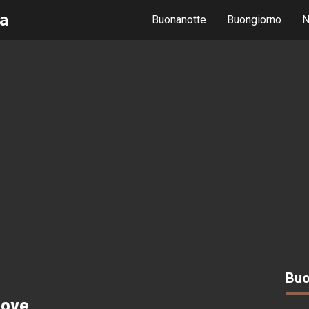
ma
Buonanotte
Buongiorno
N
Buo
uove