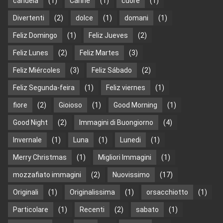
candela
(1)
Carine
(1)
cuore
(1)
Divertenti
(2)
dolce
(1)
domani
(1)
Feliz Domingo
(1)
Feliz Jueves
(2)
Feliz Lunes
(2)
Feliz Martes
(3)
Feliz Miércoles
(3)
Feliz Sábado
(2)
Feliz Segunda-feira
(1)
Feliz viernes
(1)
fiore
(2)
Gioioso
(1)
Good Morning
(1)
Good Night
(2)
Immagini di Buongiorno
(4)
Invernale
(1)
Luna
(1)
Lunedi
(1)
Merry Christmas
(1)
Migliori Immagini
(1)
mozzafiato immagini
(2)
Nuovissimo
(17)
Originali
(1)
Originalissima
(1)
orsacchiotto
(1)
Particolare
(1)
Recenti
(2)
sabato
(1)