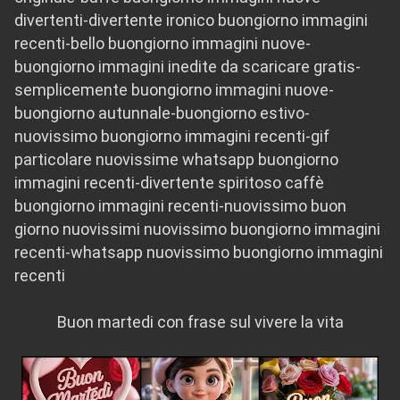
divertenti-divertente ironico buongiorno immagini
recenti-bello buongiorno immagini nuove-
buongiorno immagini inedite da scaricare gratis-
semplicemente buongiorno immagini nuove-
buongiorno autunnale-buongiorno estivo-
nuovissimo buongiorno immagini recenti-gif
particolare nuovissime whatsapp buongiorno
immagini recenti-divertente spiritoso caffè
buongiorno immagini recenti-nuovissimo buon
giorno nuovissimi nuovissimo buongiorno immagini
recenti-whatsapp nuovissimo buongiorno immagini
recenti
Buon martedi con frase sul vivere la vita