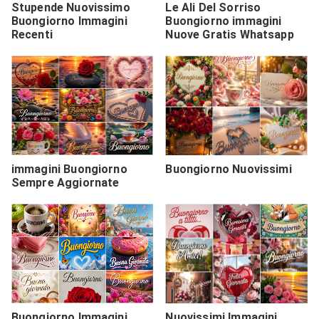
Stupende Nuovissimo
Le Ali Del Sorriso
Buongiorno Immagini
Buongiorno immagini
Recenti
Nuove Gratis Whatsapp
immagini Buongiorno
Buongiorno Nuovissimi
Sempre Aggiornate
Buongiorno Immagini
Nuovissimi Immagini