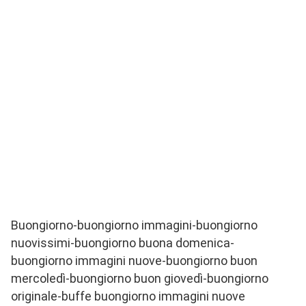
Buongiorno-buongiorno immagini-buongiorno
nuovissimi-buongiorno buona domenica-
buongiorno immagini nuove-buongiorno buon
mercoledì-buongiorno buon giovedì-buongiorno
originale-buffe buongiorno immagini nuove