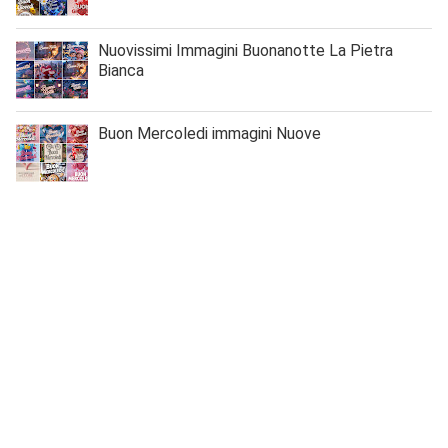
Nuovissimi Immagini Buonanotte La Pietra
Bianca
Buon Mercoledi immagini Nuove