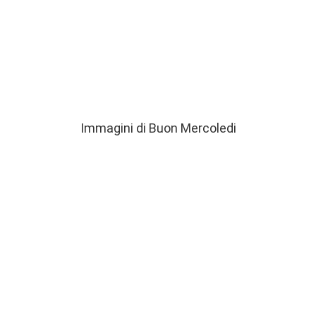
Immagini di Buon Mercoledi