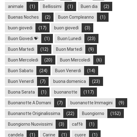
animale
(1)
Bellissimi
(1)
Buen dia
(2)
Buenas Noches
(2)
Buon Compleanno
(1)
buon giovedi
(17)
buon giovedì
(3)
Buon Giovedi 💝
(1)
Buon Lunedì
(23)
Buon Martedi
(12)
Buon Martedì
(9)
Buon Mercoledi
(20)
Buon Mercoledì
(6)
Buon Sabato
(24)
Buon Venerdi
(14)
Buon Venerdì
(7)
buona domenica
(23)
Buona Serata
(1)
buonanotte
(117)
Buonanotte A Domani
(7)
buonanotte Immagini
(9)
Buonanotte Originalissima
(22)
Buongiorno
(152)
Buongiorno Nuovissimi
(3)
caffè
(1)
candela
(1)
Carine
(1)
cuore
(1)