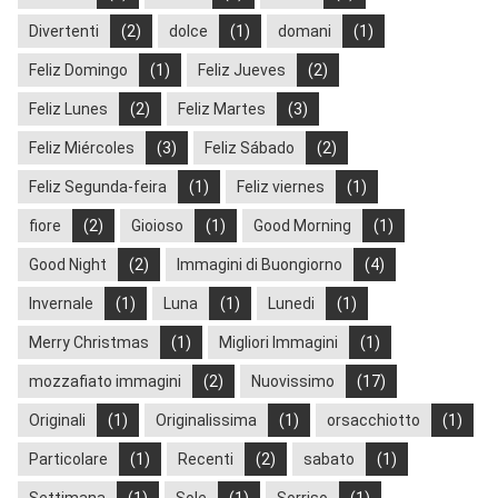
Divertenti
(2)
dolce
(1)
domani
(1)
Feliz Domingo
(1)
Feliz Jueves
(2)
Feliz Lunes
(2)
Feliz Martes
(3)
Feliz Miércoles
(3)
Feliz Sábado
(2)
Feliz Segunda-feira
(1)
Feliz viernes
(1)
fiore
(2)
Gioioso
(1)
Good Morning
(1)
Good Night
(2)
Immagini di Buongiorno
(4)
Invernale
(1)
Luna
(1)
Lunedi
(1)
Merry Christmas
(1)
Migliori Immagini
(1)
mozzafiato immagini
(2)
Nuovissimo
(17)
Originali
(1)
Originalissima
(1)
orsacchiotto
(1)
Particolare
(1)
Recenti
(2)
sabato
(1)
Settimana
(1)
Sole
(1)
Sorriso
(1)