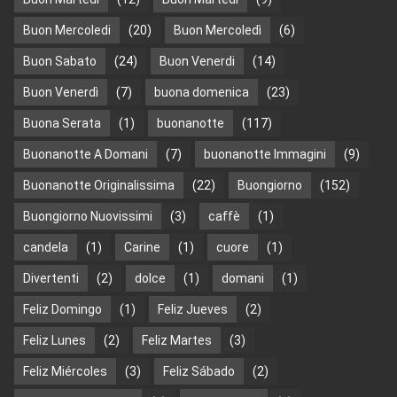
Buon Mercoledi
(20)
Buon Mercoledì
(6)
Buon Sabato
(24)
Buon Venerdi
(14)
Buon Venerdì
(7)
buona domenica
(23)
Buona Serata
(1)
buonanotte
(117)
Buonanotte A Domani
(7)
buonanotte Immagini
(9)
Buonanotte Originalissima
(22)
Buongiorno
(152)
Buongiorno Nuovissimi
(3)
caffè
(1)
candela
(1)
Carine
(1)
cuore
(1)
Divertenti
(2)
dolce
(1)
domani
(1)
Feliz Domingo
(1)
Feliz Jueves
(2)
Feliz Lunes
(2)
Feliz Martes
(3)
Feliz Miércoles
(3)
Feliz Sábado
(2)