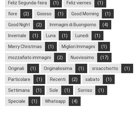
Feliz Segunda-feira
(1)
Feliz viernes
(1)
fiore
(2)
Gioioso
(1)
Good Morning
(1)
Good Night
(2)
Immagini di Buongiorno
(4)
Invernale
(1)
Luna
(1)
Lunedi
(1)
Merry Christmas
(1)
Migliori Immagini
(1)
mozzafiato immagini
(2)
Nuovissimo
(17)
Originali
(1)
Originalissima
(1)
orsacchiotto
(1)
Particolare
(1)
Recenti
(2)
sabato
(1)
Settimana
(1)
Sole
(1)
Sorriso
(1)
Speciale
(1)
Whatsapp
(4)