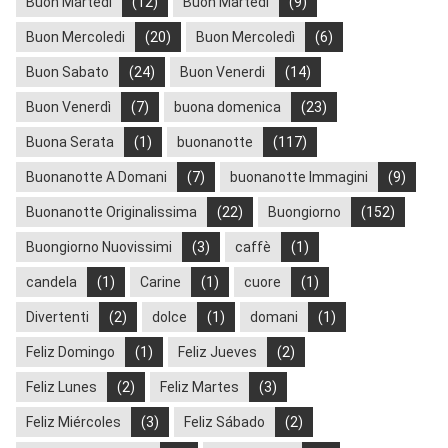
Buon Martedi
(12)
Buon Martedì
(9)
Buon Mercoledi
(20)
Buon Mercoledì
(6)
Buon Sabato
(24)
Buon Venerdi
(14)
Buon Venerdì
(7)
buona domenica
(23)
Buona Serata
(1)
buonanotte
(117)
Buonanotte A Domani
(7)
buonanotte Immagini
(9)
Buonanotte Originalissima
(22)
Buongiorno
(152)
Buongiorno Nuovissimi
(3)
caffè
(1)
candela
(1)
Carine
(1)
cuore
(1)
Divertenti
(2)
dolce
(1)
domani
(1)
Feliz Domingo
(1)
Feliz Jueves
(2)
Feliz Lunes
(2)
Feliz Martes
(3)
Feliz Miércoles
(3)
Feliz Sábado
(2)