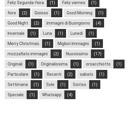
Feliz Segunda-feira
(1)
Feliz viernes
(1)
fiore
(2)
Gioioso
(1)
Good Morning
(1)
Good Night
(2)
Immagini di Buongiorno
(4)
Invernale
(1)
Luna
(1)
Lunedi
(1)
Merry Christmas
(1)
Migliori Immagini
(1)
mozzafiato immagini
(2)
Nuovissimo
(17)
Originali
(1)
Originalissima
(1)
orsacchiotto
(1)
Particolare
(1)
Recenti
(2)
sabato
(1)
Settimana
(1)
Sole
(1)
Sorriso
(1)
Speciale
(1)
Whatsapp
(4)