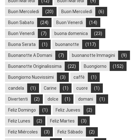
Buon Martedi
(12)
Buon Martedì
(9)
Buon Mercoledi
(20)
Buon Mercoledì
(6)
Buon Sabato
(24)
Buon Venerdi
(14)
Buon Venerdì
(7)
buona domenica
(23)
Buona Serata
(1)
buonanotte
(117)
Buonanotte A Domani
(7)
buonanotte Immagini
(9)
Buonanotte Originalissima
(22)
Buongiorno
(152)
Buongiorno Nuovissimi
(3)
caffè
(1)
candela
(1)
Carine
(1)
cuore
(1)
Divertenti
(2)
dolce
(1)
domani
(1)
Feliz Domingo
(1)
Feliz Jueves
(2)
Feliz Lunes
(2)
Feliz Martes
(3)
Feliz Miércoles
(3)
Feliz Sábado
(2)