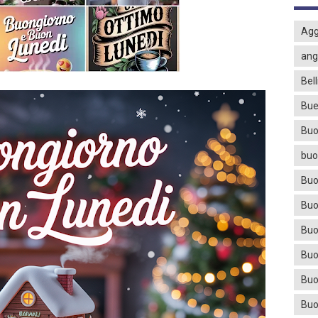
Agg
ang
Bell
Bue
Buo
buo
Buo
Buo
Buo
Buo
Buo
Buo