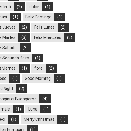
ertenti
(2)
dolce
(1)
ani
(1)
Feliz Domingo
(1)
iz Jueves
(2)
Feliz Lunes
(2)
iz Martes
(3)
Feliz Miércoles
(3)
iz Sábado
(2)
iz Segunda-feira
(1)
z viernes
(1)
fiore
(2)
ioso
(1)
Good Morning
(1)
d Night
(2)
agini di Buongiorno
(4)
ernale
(1)
Luna
(1)
edi
(1)
Merry Christmas
(1)
liori Immagini
(1)