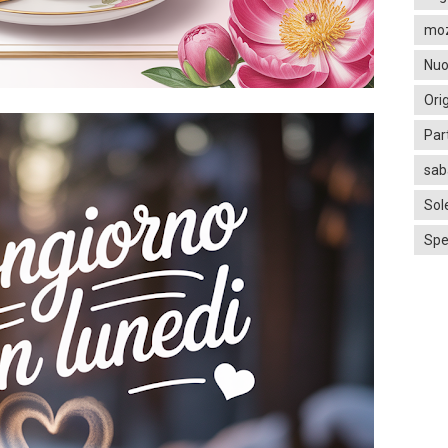
moz
Nuo
Ori
Par
sab
Sol
Spe