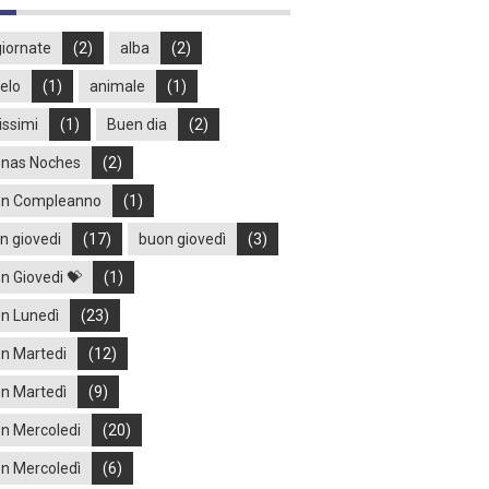
iornate
(2)
alba
(2)
elo
(1)
animale
(1)
issimi
(1)
Buen dia
(2)
nas Noches
(2)
n Compleanno
(1)
n giovedi
(17)
buon giovedì
(3)
n Giovedi 💝
(1)
n Lunedì
(23)
n Martedi
(12)
n Martedì
(9)
n Mercoledi
(20)
n Mercoledì
(6)