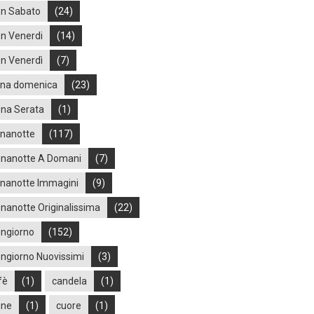
n Sabato
(24)
n Venerdi
(14)
n Venerdì
(7)
na domenica
(23)
na Serata
(1)
nanotte
(117)
nanotte A Domani
(7)
nanotte Immagini
(9)
nanotte Originalissima
(22)
ngiorno
(152)
ngiorno Nuovissimi
(3)
fè
(1)
candela
(1)
ine
(1)
cuore
(1)