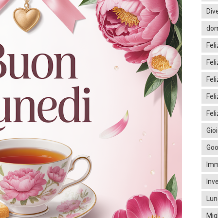
Div
dom
Fel
Fel
Fel
Fel
Feli
Gio
Goo
Imm
Inv
Lun
Mig