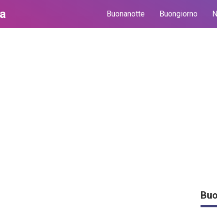
ma
Buonanotte
Buongiorno
N
Buo