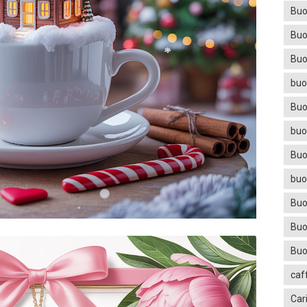
Buo
Buo
Buo
buo
Buo
buo
Buo
buo
Buo
Buo
Buo
caf
Car