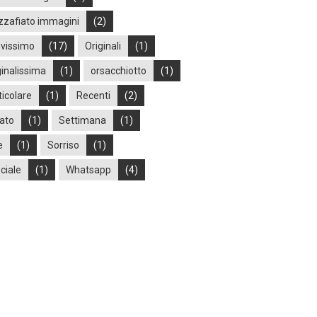
zafiato immagini
(2)
vissimo
(17)
Originali
(1)
ginalissima
(1)
orsacchiotto
(1)
ticolare
(1)
Recenti
(2)
ato
(1)
Settimana
(1)
e
(1)
Sorriso
(1)
ciale
(1)
Whatsapp
(4)